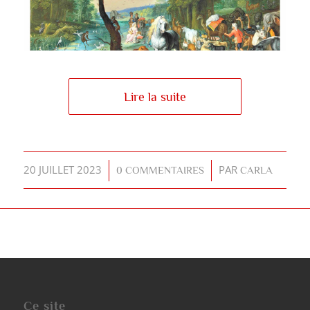
Lire la suite
/
20 JUILLET 2023
/
PAR
0 COMMENTAIRES
CARLA
Ce site