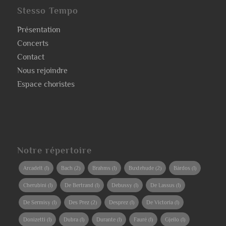
Stesso Tempo
Présentation
Concerts
Contact
Nous rejoindre
Espace choristes
Notre répertoire
Arcadelt
(1)
Bach
(2)
Brahms
(1)
Buxtehude
(2)
Bàrdos
(1)
Cherubini
(1)
De Bertrand
(1)
Debussy
(1)
De Lassus
(1)
De Sermisy
(1)
Des Prez
(2)
Desprez
(1)
De Victoria
(1)
Donizetti
(1)
Dubra
(1)
Durante
(1)
Fauré
(1)
Gjeilo
(1)