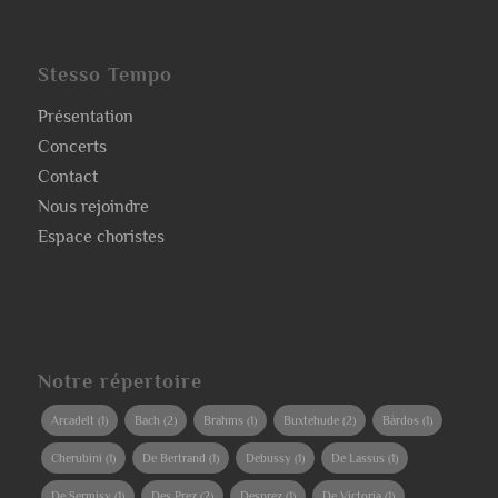
Stesso Tempo
Présentation
Concerts
Contact
Nous rejoindre
Espace choristes
Notre répertoire
Arcadelt
(1)
Bach
(2)
Brahms
(1)
Buxtehude
(2)
Bàrdos
(1)
Cherubini
(1)
De Bertrand
(1)
Debussy
(1)
De Lassus
(1)
De Sermisy
(1)
Des Prez
(2)
Desprez
(1)
De Victoria
(1)