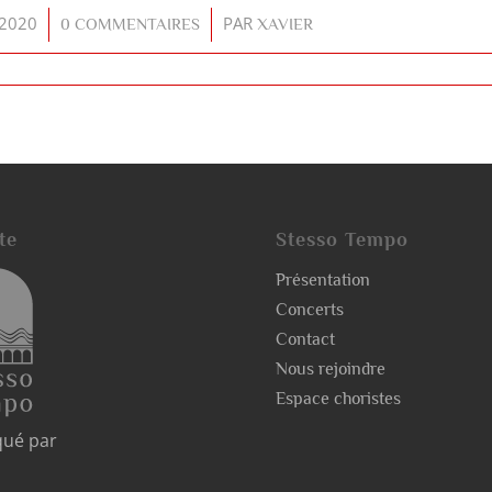
 2020
/
PAR
0 COMMENTAIRES
XAVIER
te
Stesso Tempo
Présentation
Concerts
Contact
Nous rejoindre
Espace choristes
qué par