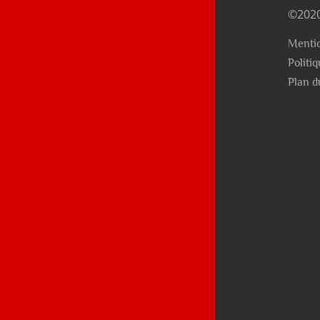
©2020
Mentio
Politi
Plan d