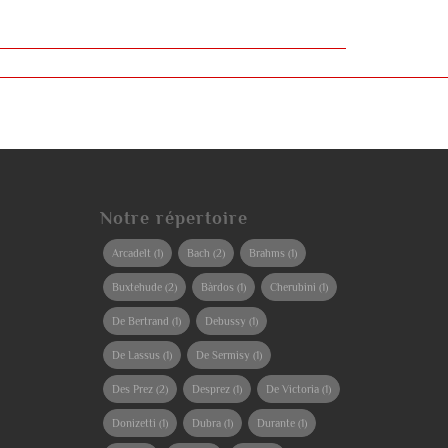
Notre répertoire
Arcadelt
(1)
Bach
(2)
Brahms
(1)
Buxtehude
(2)
Bàrdos
(1)
Cherubini
(1)
De Bertrand
(1)
Debussy
(1)
De Lassus
(1)
De Sermisy
(1)
Des Prez
(2)
Desprez
(1)
De Victoria
(1)
Donizetti
(1)
Dubra
(1)
Durante
(1)