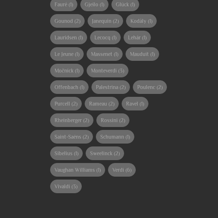
Fauré
(1)
Gjeilo
(1)
Glück
(1)
Gounod
(2)
Janequin
(2)
Kodàly
(1)
Lauridsen
(1)
Lecocq
(1)
Lehár
(1)
Le Jeune
(1)
Massenet
(1)
Mauduit
(1)
Močnick
(1)
Monteverdi
(3)
Offenbach
(1)
Palestrina
(2)
Poulenc
(2)
Purcell
(2)
Rameau
(2)
Ravel
(1)
Rheinberger
(2)
Rossini
(2)
Saint-Saëns
(2)
Schumann
(1)
Sibelius
(1)
Sweelinck
(2)
Vaughan Williams
(1)
Verdi
(6)
Vivaldi
(3)