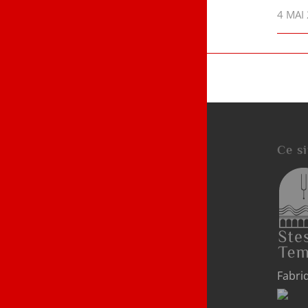
/
4 MAI
Ce si
Fabri