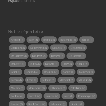
Espace choristes
Notre répertoire
Arcadelt
(1)
Bach
(2)
Brahms
(1)
Buxtehude
(2)
Bàrdos
(1)
Cherubini
(1)
De Bertrand
(1)
Debussy
(1)
De Lassus
(1)
De Sermisy
(1)
Des Prez
(2)
Desprez
(1)
De Victoria
(1)
Donizetti
(1)
Dubra
(1)
Durante
(1)
Fauré
(1)
Gjeilo
(1)
Glück
(1)
Gounod
(2)
Janequin
(2)
Kodàly
(1)
Lauridsen
(1)
Lecocq
(1)
Lehár
(1)
Le Jeune
(1)
Massenet
(1)
Mauduit
(1)
Močnick
(1)
Monteverdi
(3)
Offenbach
(1)
Palestrina
(2)
Poulenc
(2)
Purcell
(2)
Rameau
(2)
Ravel
(1)
Rheinberger
(2)
Rossini
(2)
Saint-Saëns
(2)
Schumann
(1)
Sibelius
(1)